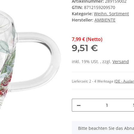
Artikelnummer:
289159002
GTIN:
8712159209570
Kategorie:
Weihn. Sortiment
Hersteller:
AMBIENTE
7,99 € (Netto)
9,51 €
inkl. 19% USt. , zzgl.
Versand
Lieferzeit:
2 - 4 Werktage
(DE - Ausla
x
Bitte beachten Sie das Abna