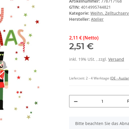
Artikelnummer:
778717168
GTIN:
4014995744821
Kategorie:
Weihn. Zelltuchserv
Hersteller:
Atelier
2,11 € (Netto)
2,51 €
inkl. 19% USt. , zzgl.
Versand
Lieferzeit:
2 - 4 Werktage
(DE - Ausla
x
Bitte beachten Sie das Abn