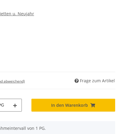
ietten u. Neujahr
Frage zum Artikel
nd abweichend)
PG
In den Warenkorb
ahmeintervall von 1 PG.