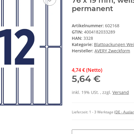
76 x 19 mm, weiß,
permanent
Artikelnummer:
602168
GTIN:
4004182033289
HAN:
3328
Kategorie:
Blattpackungen Wei
Hersteller:
AVERY Zweckform
4,74 € (Netto)
5,64 €
inkl. 19% USt. , zzgl.
Versand
Lieferzeit:
1 - 3 Werktage
(DE - Ausla