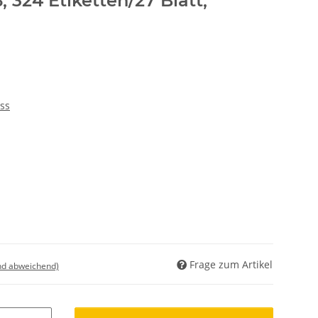
 324 Etiketten/27 Blatt,
ss
Frage zum Artikel
nd abweichend)