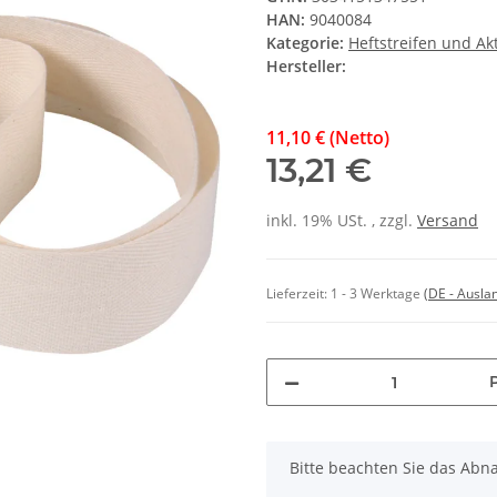
HAN:
9040084
Kategorie:
Heftstreifen und A
Hersteller:
11,10 € (Netto)
13,21 €
inkl. 19% USt. , zzgl.
Versand
Lieferzeit:
1 - 3 Werktage
(DE - Ausla
x
Bitte beachten Sie das Abn