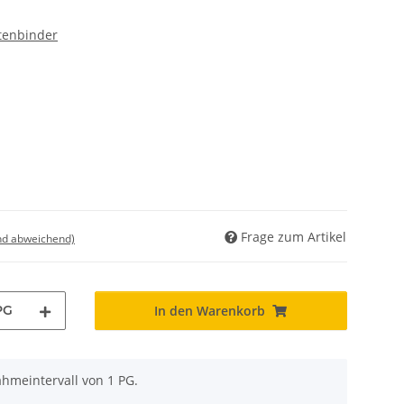
ktenbinder
Frage zum Artikel
nd abweichend)
PG
In den Warenkorb
ahmeintervall von 1 PG.