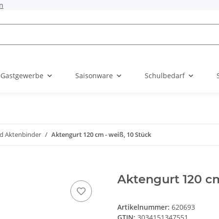
n
 Gastgewerbe
Saisonware
Schulbedarf
nd Aktenbinder
Aktengurt 120 cm - weiß, 10 Stück
Aktengurt 120 cm
Artikelnummer:
620693
GTIN:
3034151347551