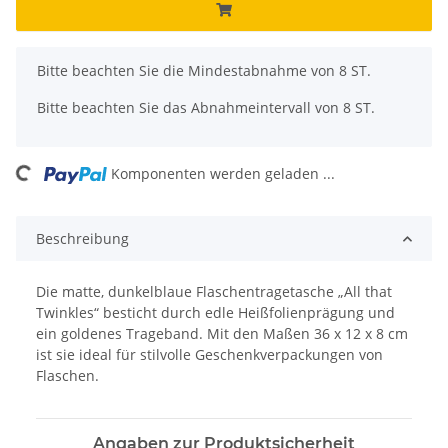
x
Bitte beachten Sie die Mindestabnahme von 8 ST.
Bitte beachten Sie das Abnahmeintervall von 8 ST.
ading...
Komponenten werden geladen ...
Beschreibung
Die matte, dunkelblaue Flaschentragetasche „All that
Twinkles“ besticht durch edle Heißfolienprägung und
ein goldenes Trageband. Mit den Maßen 36 x 12 x 8 cm
ist sie ideal für stilvolle Geschenkverpackungen von
Flaschen.
Angaben zur Produktsicherheit