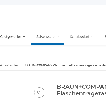
n
 Gastgewerbe
Saisonware
Schulbedarf
nktragtaschen
BRAUN+COMPANY Weihnachts-Flaschentragetasche Hoho
BRAUN+COMPANY
Flaschentrageta