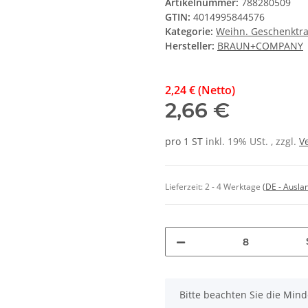
Artikelnummer:
788280509
GTIN:
4014995844576
Kategorie:
Weihn. Geschenktr
Hersteller:
BRAUN+COMPANY
2,24 € (Netto)
2,66 €
pro 1 ST
inkl. 19% USt. , zzgl.
V
Lieferzeit:
2 - 4 Werktage
(DE - Ausla
x
Bitte beachten Sie die Min