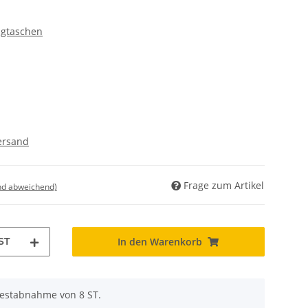
agtaschen
ersand
Frage zum Artikel
nd abweichend)
ST
In den Warenkorb
destabnahme von 8 ST.