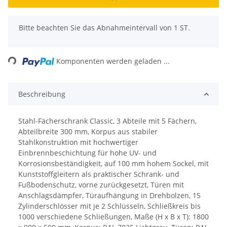
x
Bitte beachten Sie das Abnahmeintervall von 1 ST.
ing...
Komponenten werden geladen ...
Beschreibung
Stahl-Fächerschrank Classic, 3 Abteile mit 5 Fächern,
Abteilbreite 300 mm, Korpus aus stabiler
Stahlkonstruktion mit hochwertiger
Einbrennbeschichtung für hohe UV- und
Korrosionsbeständigkeit, auf 100 mm hohem Sockel, mit
Kunststoffgleitern als praktischer Schrank- und
Fußbodenschutz, vorne zurückgesetzt, Türen mit
Anschlagsdämpfer, Türaufhängung in Drehbolzen, 15
Zylinderschlösser mit je 2 Schlüsseln, Schließkreis bis
1000 verschiedene Schließungen, Maße (H x B x T): 1800