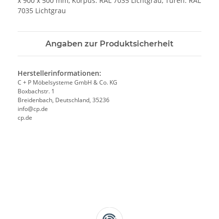
x 900 x 500 mm, Korpus: RAL 7035 Lichtgrau, Türen: RAL
7035 Lichtgrau
Angaben zur Produktsicherheit
Herstellerinformationen:
C + P Möbelsysteme GmbH & Co. KG
Boxbachstr. 1
Breidenbach, Deutschland, 35236
info@cp.de
cp.de