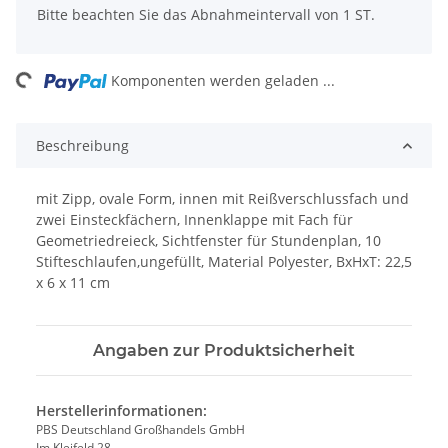
x
Bitte beachten Sie das Abnahmeintervall von 1 ST.
ding...
Komponenten werden geladen ...
Beschreibung
mit Zipp, ovale Form, innen mit Reißverschlussfach und
zwei Einsteckfächern, Innenklappe mit Fach für
Geometriedreieck, Sichtfenster für Stundenplan, 10
Stifteschlaufen,ungefüllt, Material Polyester, BxHxT: 22,5
x 6 x 11 cm
Angaben zur Produktsicherheit
Herstellerinformationen:
PBS Deutschland Großhandels GmbH
Im Kleifeld 28