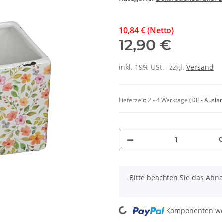
10,84 € (Netto)
12,90 €
inkl. 19% USt. , zzgl.
Versand
Lieferzeit:
2 - 4 Werktage
(DE - Ausla
x
Bitte beachten Sie das Abn
Loading...
Komponenten wer