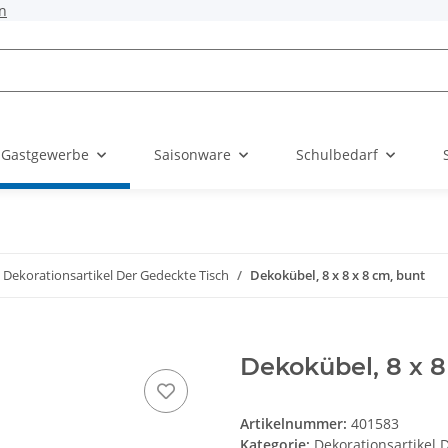
n
 Gastgewerbe
Saisonware
Schulbedarf
Dekorationsartikel Der Gedeckte Tisch
Dekokübel, 8 x 8 x 8 cm, bunt
Dekokübel, 8 x 8
Artikelnummer:
401583
Kategorie:
Dekorationsartikel 