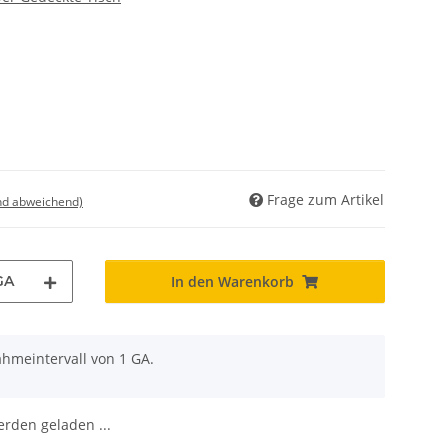
Frage zum Artikel
nd abweichend)
GA
In den Warenkorb
ahmeintervall von 1 GA.
den geladen ...