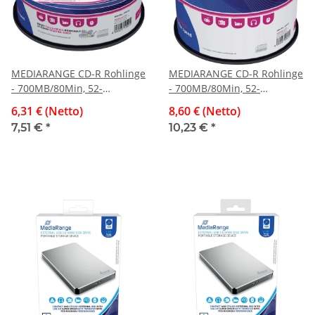
MEDIARANGE CD-R Rohlinge
MEDIARANGE CD-R Rohlinge
- 700MB/80Min, 52-
- 700MB/80Min, 52-
fach/Spindel, bedruckbar,
fach/Spindel, Packung mit
6,31 € (Netto)
8,60 € (Netto)
Packung mit 25 Stück
50 Stück
7,51 €
*
10,23 €
*