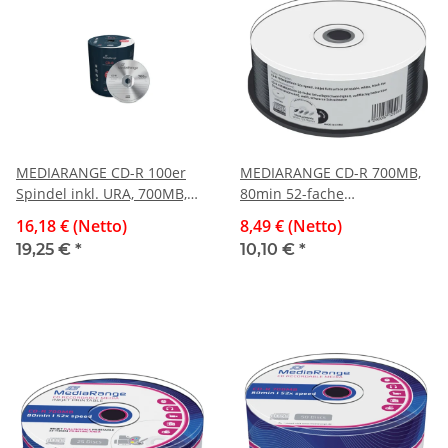
MEDIARANGE CD-R 100er
MEDIARANGE CD-R 700MB,
Spindel inkl. URA, 700MB,
80min 52-fache
80Min
Schreibgeschwindigkeit,
16,18 € (Netto)
8,49 € (Netto)
vollflächig bedruckbar
19,25 €
*
10,10 €
*
(Tintenstrahldrucker),
schwarze Schreibseite, 25er
Cakebox