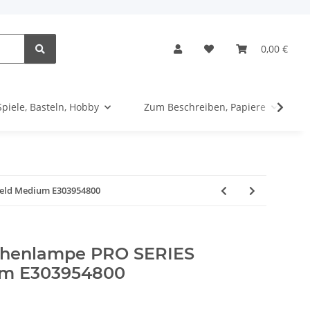
0,00 €
Spiele, Basteln, Hobby
Zum Beschreiben, Papiere
eld Medium E303954800
henlampe PRO SERIES
um E303954800