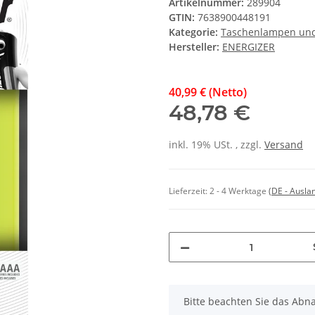
Artikelnummer:
289904
GTIN:
7638900448191
Kategorie:
Taschenlampen und
Hersteller:
ENERGIZER
40,99 € (Netto)
48,78 €
inkl. 19% USt. , zzgl.
Versand
Lieferzeit:
2 - 4 Werktage
(DE - Ausla
x
Bitte beachten Sie das Abna