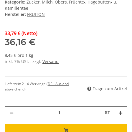
Kategorie:
Zucker, Milch, Obers, Früchte-, Hagebutten- u.
Kamillentee
Hersteller:
FRUITON
33,79 € (Netto)
36,16 €
8,45 € pro 1 kg
inkl. 7% USt. , zzgl.
Versand
Lieferzeit:
2 - 4 Werktage
(DE - Ausland
Frage zum Artikel
abweichend)
ST