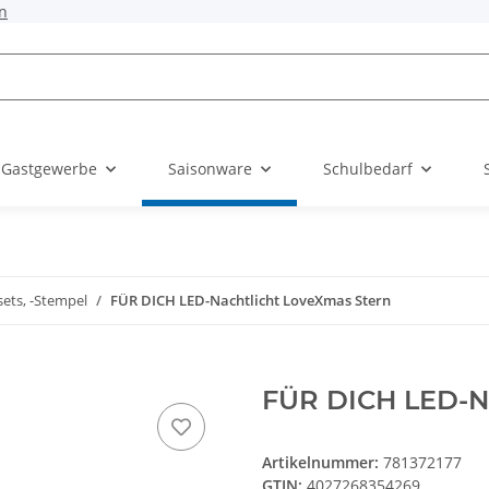
n
 Gastgewerbe
Saisonware
Schulbedarf
sets, -Stempel
FÜR DICH LED-Nachtlicht LoveXmas Stern
FÜR DICH LED-Na
Artikelnummer:
781372177
GTIN:
4027268354269