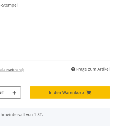
 -Stempel
Frage zum Artikel
nd abweichend)
ST
In den Warenkorb
hmeintervall von 1 ST.