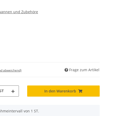
rwannen und Zubehöre
Frage zum Artikel
nd abweichend)
ST
In den Warenkorb
hmeintervall von 1 ST.