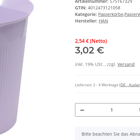
Artikelnummer:
575167329
GTIN:
4012473121058
Kategorie:
Papierkörbe,Papie
Hersteller:
HAN
2,54 € (Netto)
3,02 €
inkl. 19% USt. , zzgl.
Versand
Lieferzeit:
2 - 4 Werktage
(DE - Ausla
x
Bitte beachten Sie das Abna