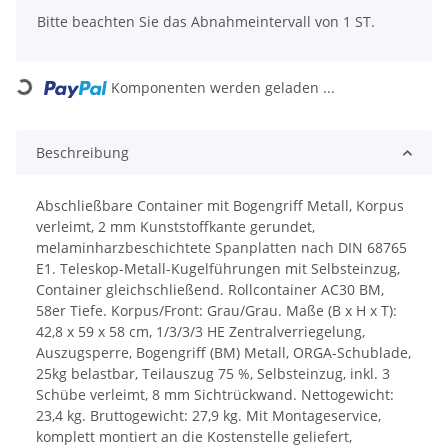
x
Bitte beachten Sie das Abnahmeintervall von 1 ST.
Loading...
Komponenten werden geladen ...
Beschreibung
Abschließbare Container mit Bogengriff Metall, Korpus
verleimt, 2 mm Kunststoffkante gerundet,
melaminharzbeschichtete Spanplatten nach DIN 68765
E1. Teleskop-Metall-Kugelführungen mit Selbsteinzug,
Container gleichschließend. Rollcontainer AC30 BM,
58er Tiefe. Korpus/Front: Grau/Grau. Maße (B x H x T):
42,8 x 59 x 58 cm, 1/3/3/3 HE Zentralverriegelung,
Auszugsperre, Bogengriff (BM) Metall, ORGA-Schublade,
25kg belastbar, Teilauszug 75 %, Selbsteinzug, inkl. 3
Schübe verleimt, 8 mm Sichtrückwand. Nettogewicht:
23,4 kg. Bruttogewicht: 27,9 kg. Mit Montageservice,
komplett montiert an die Kostenstelle geliefert,