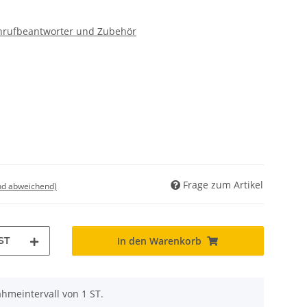
 Anrufbeantworter und Zubehör
Frage zum Artikel
nd abweichend)
ST
In den Warenkorb
hmeintervall von 1 ST.