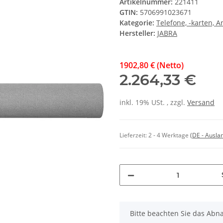
Artikelnummer:
221411
GTIN:
5706991023671
Kategorie:
Telefone, -karten,
Hersteller:
JABRA
1902,80 € (Netto)
2.264,33 €
inkl. 19% USt. , zzgl.
Versand
Lieferzeit:
2 - 4 Werktage
(DE - Ausla
x
Bitte beachten Sie das Abna