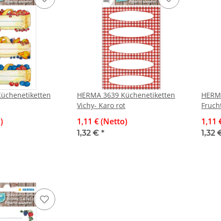
üchenetiketten
HERMA 3639 Küchenetiketten
HERMA
Vichy- Karo rot
Fruch
)
1,11 € (Netto)
1,11 
1,32 €
*
1,32