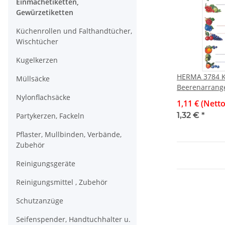
Einmachetiketten,
Gewürzetiketten
Küchenrollen und Falthandtücher,
Wischtücher
Kugelkerzen
HERMA 3784 K
Müllsäcke
Beerenarrang
Nylonflachsäcke
Einmachgläse
1,11 € (Netto
1,32 €
*
Partykerzen, Fackeln
Pflaster, Mullbinden, Verbände,
Zubehör
Reinigungsgeräte
Reinigungsmittel , Zubehör
Schutzanzüge
Seifenspender, Handtuchhalter u.