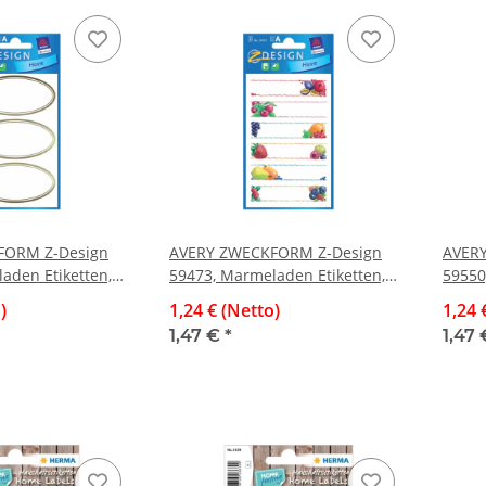
FORM Z-Design
AVERY ZWECKFORM Z-Design
AVER
aden Etiketten,
59473, Marmeladen Etiketten,
59550
men, 2 Bogen/6
Obst, 3 Bogen/18 Etiketten
Erdbe
)
1,24 € (Netto)
1,24 
Bogen
1,47 €
*
1,47