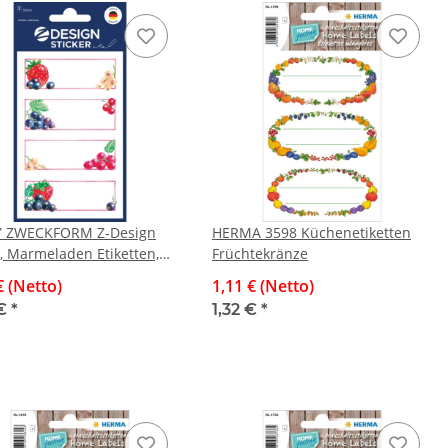
Y ZWECKFORM Z-Design
HERMA 3598 Küchenetiketten
, Marmeladen Etiketten,
Früchtekränze
eren, Johannisbeeren, 3
€ (Netto)
1,11 € (Netto)
/12 Etiketten
 €
*
1,32 €
*