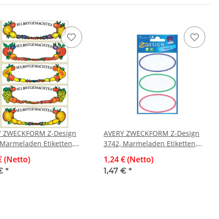
Y ZWECKFORM Z-Design
AVERY ZWECKFORM Z-Design
 Marmeladen Etiketten,
3742, Marmeladen Etiketten,
ahmen, 3 Bogen/15
ovale Rahmen, 3 Bogen/12
€ (Netto)
1,24 € (Netto)
ten
Etiketten
 €
*
1,47 €
*