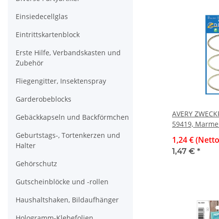
Einsiedecellglas
Eintrittskartenblock
Erste Hilfe, Verbandskasten und
Zubehör
Fliegengitter, Insektenspray
Garderobeblocks
AVERY ZWECK
Gebäckkapseln und Backförmchen
59419, Marmel
goldener Rah
Geburtstags-, Tortenkerzen und
1,24 € (Netto
Etiketten
Halter
1,47 €
*
Gehörschutz
Gutscheinblöcke und -rollen
Haushaltshaken, Bildaufhänger
Hologramm-Klebefolien