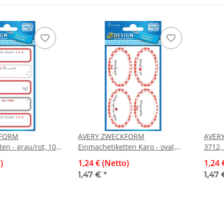
KFORM
AVERY ZWECKFORM
AVER
en - grau/rot, 10
Einmachetiketten Karo - oval,
3712,
rot/weiß, 8 Stück
Obstr
)
1,24 € (Netto)
1,24 
Etiket
1,47 €
*
1,47