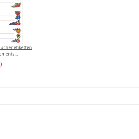
üchenetiketten
ements
r
)