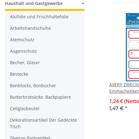
Haushalt und Gastgewerbe
Alufolie und Frischhaltefolie
Arbeitshandschuhe
Atemschutz
Augenschutz
Becher, Gläser
Bestecke
AVERY ZWEC
Bonblocks, Bonbücher
Einmachetikett
Butterbrotsäcke, Backpapiere
Stück
1,24 € (Netto
Cellglasbeutel
1,47 €
*
Dekorationsartikel Der Gedeckte
Tisch
Diverse Partyartikel