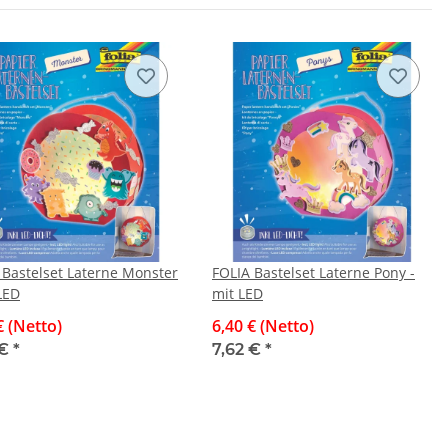
 Bastelset Laterne Monster
FOLIA Bastelset Laterne Pony -
LED
mit LED
€ (Netto)
6,40 € (Netto)
 €
*
7,62 €
*