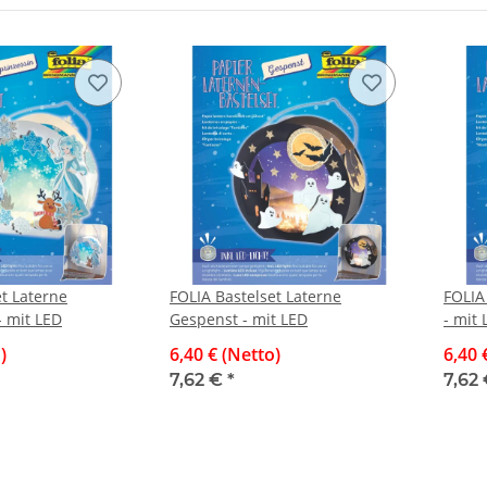
et Laterne
FOLIA Bastelset Laterne
FOLIA
- mit LED
Gespenst - mit LED
- mit 
)
6,40 € (Netto)
6,40 
7,62 €
*
7,62