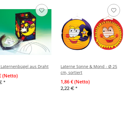
 Laternenbügel aus Draht
Laterne Sonne & Mond - Ø 25
cm, sortiert
€ (Netto)
1,86 € (Netto)
 €
*
2,22 €
*