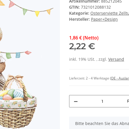
Artikelnummer:
885212045
GTIN:
7321012088132
Kategorie:
Osterserviette Zellt
Hersteller:
Paper+Design
1,86 € (Netto)
2,22 €
inkl. 19% USt. , zzgl.
Versand
Lieferzeit:
2 - 4 Werktage
(DE - Ausla
x
Bitte beachten Sie das Abn