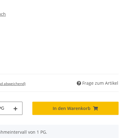
uch
Frage zum Artikel
nd abweichend)
PG
In den Warenkorb
ahmeintervall von 1 PG.