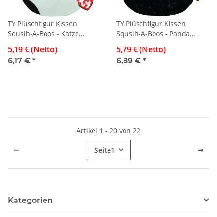
TY Plüschfigur Kissen
TY Plüschfigur Kissen
Squsih-A-Boos - Katze
Squsih-A-Boos - Panda
Muffin, 20 cm
BamBoos, 20 cm
5,19 € (Netto)
5,79 € (Netto)
6,17 €
*
6,89 €
*
Artikel 1 - 20 von 22
Seite
1
Kategorien