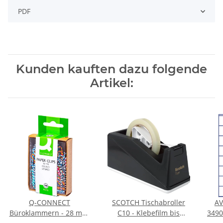
PDF
Kunden kauften dazu folgende
Artikel:
Q-CONNECT
SCOTCH Tischabroller
A
Büroklammern - 28 mm,
C10 - Klebefilm bis
3490