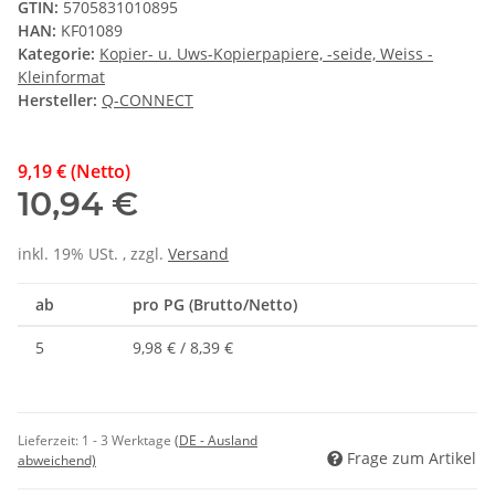
GTIN:
5705831010895
HAN:
KF01089
Kategorie:
Kopier- u. Uws-Kopierpapiere, -seide, Weiss -
Kleinformat
Hersteller:
Q-CONNECT
9,19 € (Netto)
10,94 €
inkl. 19% USt. , zzgl.
Versand
ab
pro PG (Brutto/Netto)
5
9,98 € / 8,39 €
Lieferzeit:
1 - 3 Werktage
(DE - Ausland
Frage zum Artikel
abweichend)