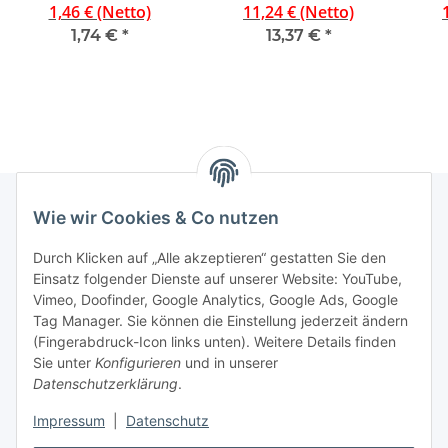
100 Stück zebra
Bandgröße 66 m x 25
ultr
1,46 € (Netto)
11,24 € (Netto)
mm, schwarz
we
1,74 €
*
13,37 €
*
Wie wir Cookies & Co nutzen
Rechtliches
Durch Klicken auf „Alle akzeptieren“ gestatten Sie den
Einsatz folgender Dienste auf unserer Website: YouTube,
Vimeo, Doofinder, Google Analytics, Google Ads, Google
Allgemeines
Tag Manager. Sie können die Einstellung jederzeit ändern
(Fingerabdruck-Icon links unten). Weitere Details finden
Firma
Sie unter
Konfigurieren
und in unserer
Datenschutzerklärung
.
Impressum
|
Datenschutz