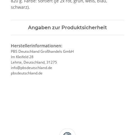
820 g. Farbe: sortiert (je 2x rot, grün, weiß, blau,
schwarz).
Angaben zur Produktsicherheit
Herstellerinformationen:
PBS Deutschland Großhandels GmbH
Im Kleifeld 28
Lehrte, Deutschland, 31275
info@pbsdeutschland.de
pbsdeutschland.de