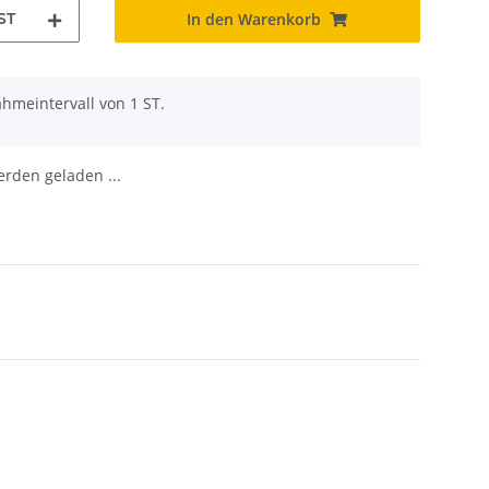
ST
In den Warenkorb
hmeintervall von 1 ST.
den geladen ...