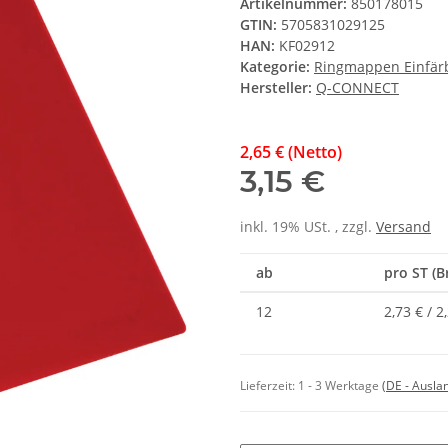
Artikelnummer:
850178015
GTIN:
5705831029125
HAN:
KF02912
Kategorie:
Ringmappen Einfärb
Hersteller:
Q-CONNECT
2,65 € (Netto)
3,15 €
inkl. 19% USt. , zzgl.
Versand
ab
pro ST (B
12
2,73 € / 2
Lieferzeit:
1 - 3 Werktage
(DE - Ausla