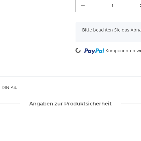
x
Bitte beachten Sie das Abna
Loading...
Komponenten wer
 DIN A4.
Angaben zur Produktsicherheit