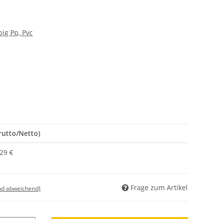
ig Pp, Pvc
rutto/Netto)
,29 €
Frage zum Artikel
nd abweichend)