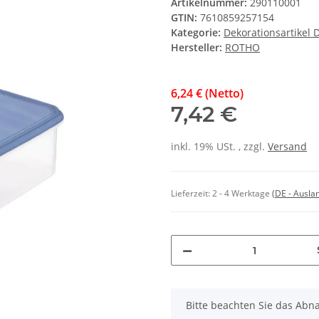
Artikelnummer:
290110001
GTIN:
7610859257154
Kategorie:
Dekorationsartikel 
Hersteller:
ROTHO
6,24 € (Netto)
7,42 €
inkl. 19% USt. , zzgl.
Versand
Lieferzeit:
2 - 4 Werktage
(DE - Ausla
x
Bitte beachten Sie das Abna