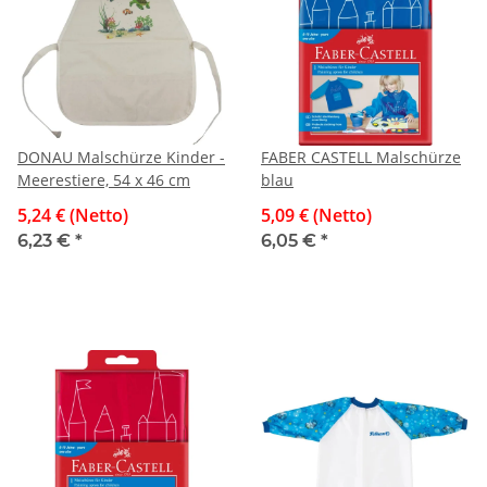
DONAU Malschürze Kinder -
FABER CASTELL Malschürze
Meerestiere, 54 x 46 cm
blau
5,24 € (Netto)
5,09 € (Netto)
6,23 €
*
6,05 €
*