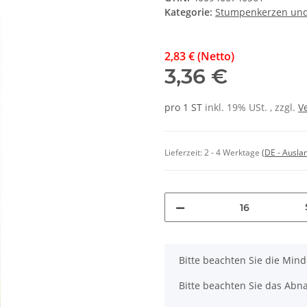
Kategorie:
Stumpenkerzen un
2,83 € (Netto)
3,36 €
pro 1 ST
inkl. 19% USt. , zzgl.
V
Lieferzeit:
2 - 4 Werktage
(DE - Ausla
x
Bitte beachten Sie die Min
Bitte beachten Sie das Abna