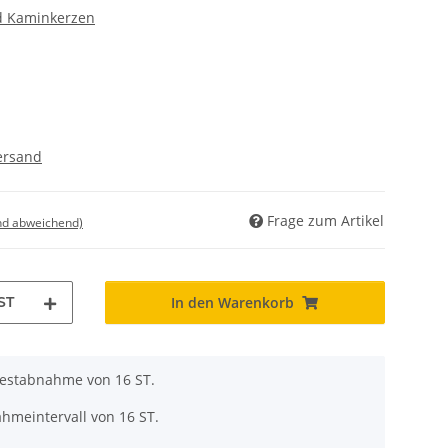
d Kaminkerzen
ersand
Frage zum Artikel
nd abweichend)
ST
In den Warenkorb
destabnahme von 16 ST.
hmeintervall von 16 ST.