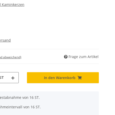
d Kaminkerzen
ersand
Frage zum Artikel
nd abweichend)
ST
In den Warenkorb
destabnahme von 16 ST.
hmeintervall von 16 ST.