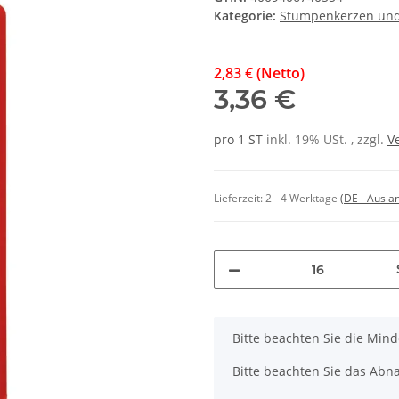
Kategorie:
Stumpenkerzen un
2,83 € (Netto)
3,36 €
pro 1 ST
inkl. 19% USt. , zzgl.
V
Lieferzeit:
2 - 4 Werktage
(DE - Ausla
x
Bitte beachten Sie die Min
Bitte beachten Sie das Abna