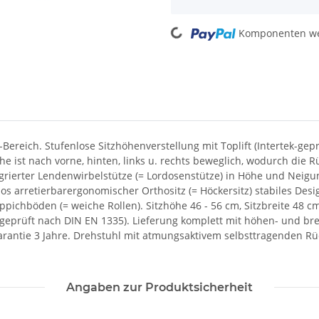
Loading...
Komponenten wer
Bereich. Stufenlose Sitzhöhenverstellung mit Toplift (Intertek-gepr
che ist nach vorne, hinten, links u. rechts beweglich, wodurch di
rierter Lendenwirbelstütze (= Lordosenstütze) in Höhe und Neig
os arretierbarergonomischer Orthositz (= Höckersitz) stabiles Des
ppichböden (= weiche Rollen). Sitzhöhe 46 - 56 cm, Sitzbreite 48 
S geprüft nach DIN EN 1335). Lieferung komplett mit höhen- und b
. Garantie 3 Jahre. Drehstuhl mit atmungsaktivem selbsttragenden
Angaben zur Produktsicherheit