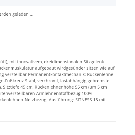
den geladen ...
üft), mit innovativem, dreidimensionalen Sitzgelenk
e Rückenmuskulatur aufgebaut wirdgesünder sitzen wie auf
ung verstellbar Permanentkontaktmechanik: Rückenlehne
ign-Fußkreuz Stahl, verchromt, lastabhängig gebremste
cm, Sitztiefe 45 cm, Rückenlehnenhöhe 55 cm (um 5 cm
reitenverstellbaren ArmlehnenStoffbezug 100%
 Rückenlehnen-Netzbezug. Ausführung: SITNESS 15 mit