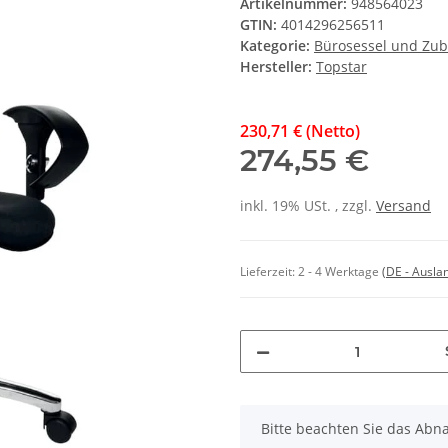
Artikelnummer:
948564023
GTIN:
4014296256511
Kategorie:
Bürosessel und Zu
Hersteller:
Topstar
230,71 € (Netto)
274,55 €
inkl. 19% USt. , zzgl.
Versand
Lieferzeit:
2 - 4 Werktage
(DE - Ausla
x
Bitte beachten Sie das Abna