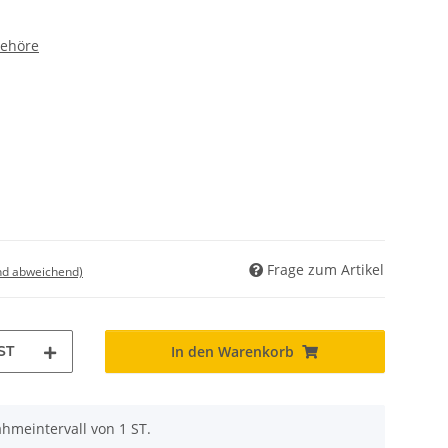
behöre
Frage zum Artikel
nd abweichend)
ST
In den Warenkorb
hmeintervall von 1 ST.