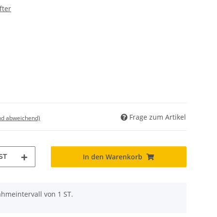
fter
Frage zum Artikel
nd abweichend)
ST
In den Warenkorb
hmeintervall von 1 ST.