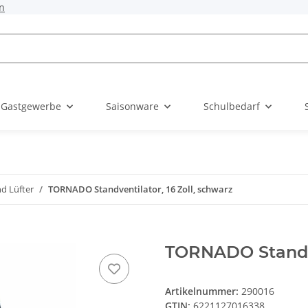
n
 Gastgewerbe
Saisonware
Schulbedarf
nd Lüfter
TORNADO Standventilator, 16 Zoll, schwarz
TORNADO Standven
Artikelnummer:
290016
GTIN:
6221127016338