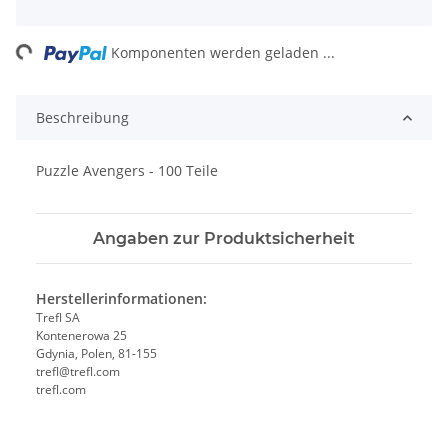
ng...
Komponenten werden geladen ...
Beschreibung
Puzzle Avengers - 100 Teile
Angaben zur Produktsicherheit
Herstellerinformationen:
Trefl SA
Kontenerowa 25
Gdynia, Polen, 81-155
trefl@trefl.com
trefl.com