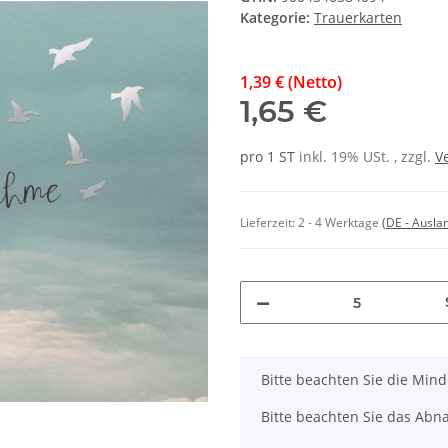
Kategorie:
Trauerkarten
1,39 € (Netto)
1,65 €
pro 1 ST
inkl. 19% USt. , zzgl.
V
Lieferzeit:
2 - 4 Werktage
(DE - Ausla
x
Bitte beachten Sie die Min
Bitte beachten Sie das Abna