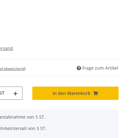
ersand
Frage zum Artikel
nd abweichend)
ST
In den Warenkorb
destabnahme von 5 ST.
hmeintervall von 5 ST.