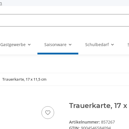
n
 Gastgewerbe
Saisonware
Schulbedarf
Trauerkarte, 17 x 11,5 cm
Trauerkarte, 17 x
Artikelnummer:
857267
GTIN:
9004546584094