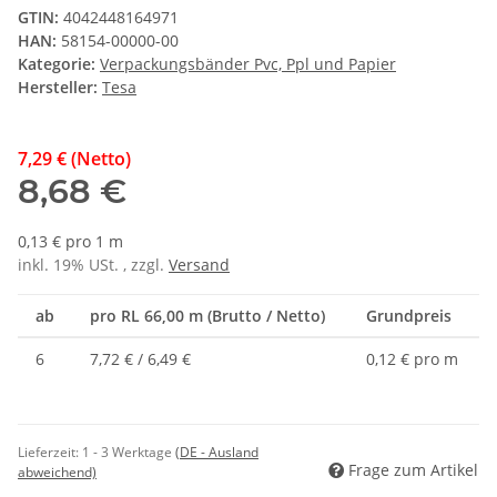
GTIN:
4042448164971
HAN:
58154-00000-00
Kategorie:
Verpackungsbänder Pvc, Ppl und Papier
Hersteller:
Tesa
7,29 € (Netto)
8,68 €
0,13 € pro 1 m
inkl. 19% USt. , zzgl.
Versand
ab
pro RL 66,00 m (Brutto / Netto)
Grundpreis
6
7,72 € / 6,49 €
0,12 € pro m
Lieferzeit:
1 - 3 Werktage
(DE - Ausland
Frage zum Artikel
abweichend)