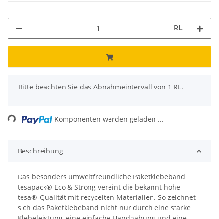
RL
x
Bitte beachten Sie das Abnahmeintervall von 1 RL.
ng...
Komponenten werden geladen ...
Beschreibung
Das besonders umweltfreundliche Paketklebeband
tesapack® Eco & Strong vereint die bekannt hohe
tesa®-Qualität mit recycelten Materialien. So zeichnet
sich das Paketklebeband nicht nur durch eine starke
Klebeleistung, eine einfache Handhabung und eine