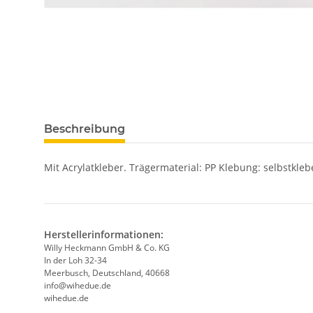
Beschreibung
Mit Acrylatkleber. Trägermaterial: PP Klebung: selbstkle
Herstellerinformationen:
Willy Heckmann GmbH & Co. KG
In der Loh 32-34
Meerbusch, Deutschland, 40668
info@wihedue.de
wihedue.de