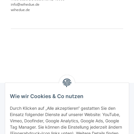
info@wihedue.de
wihedue.de
Produkteigenschaft
Wert
Wie wir Cookies & Co nutzen
Rechtliches
Durch Klicken auf „Alle akzeptieren“ gestatten Sie den
Einsatz folgender Dienste auf unserer Website: YouTube,
Vimeo, Doofinder, Google Analytics, Google Ads, Google
Allgemeines
Tag Manager. Sie können die Einstellung jederzeit ändern
(Fingerabdruck-Icon links unten). Weitere Details finden