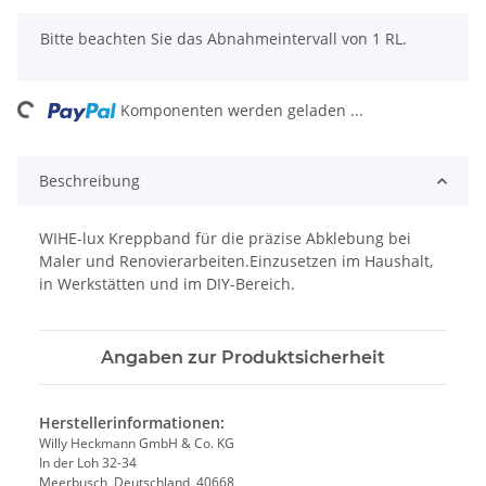
x
Bitte beachten Sie das Abnahmeintervall von 1 RL.
ading...
Komponenten werden geladen ...
Beschreibung
WIHE-lux Kreppband für die präzise Abklebung bei
Maler und Renovierarbeiten.Einzusetzen im Haushalt,
in Werkstätten und im DIY-Bereich.
Angaben zur Produktsicherheit
Herstellerinformationen:
Willy Heckmann GmbH & Co. KG
In der Loh 32-34
Meerbusch, Deutschland, 40668