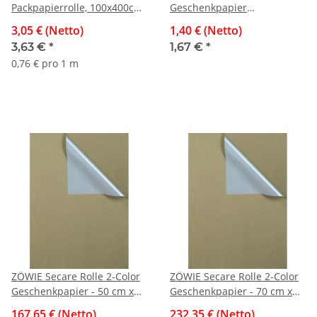
Packpapierrolle, 100x400cm,
Geschenkpapier
silber
Schneegestöber, 50x70cm
3,05 € (Netto)
1,40 € (Netto)
3,63 €
*
1,67 €
*
0,76 € pro 1 m
ZÖWIE Secare Rolle 2-Color
ZÖWIE Secare Rolle 2-Color
Geschenkpapier - 50 cm x
Geschenkpapier - 70 cm x
250 m, gold/silber
250 m, gold/silber
167,65 € (Netto)
232,35 € (Netto)