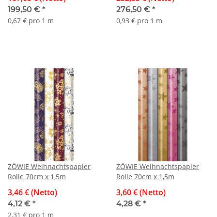
199,50 €
*
276,50 €
*
0,67 € pro 1 m
0,93 € pro 1 m
ZÖWIE Weihnachtspapier
ZÖWIE Weihnachtspapier
Rolle 70cm x 1,5m
Rolle 70cm x 1,5m
3,46 € (Netto)
3,60 € (Netto)
4,12 €
*
4,28 €
*
2,31 € pro 1 m