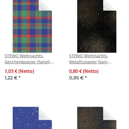
STEWO Weihnachts-
STEWO Weihnachts-
Geschenkpapier Flanell,
Metallicpapier Nani,
50x70cm
schwarz, 70x100cm
1,03 € (Netto)
0,80 € (Netto)
1,22 €
*
0,95 €
*