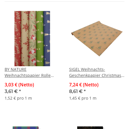
BY NATURE
SIGEL Weihnachts-
Weihnachtspapier Rolle
Geschenkpapier Christmas
70cm x 2m
with apples, 50cmx5m,
3,03 € (Netto)
7,24 € (Netto)
100g/m², natur
3,61 €
*
8,61 €
*
1,52 € pro 1 m
1,45 € pro 1 m