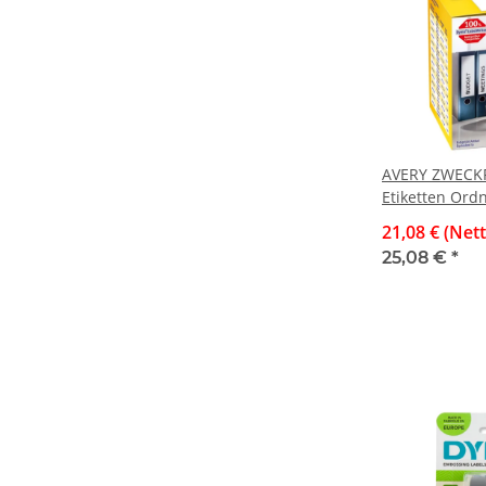
AVERY ZWECKF
Etiketten Ord
weiß, permane
21,08 € (Net
25,08 €
*