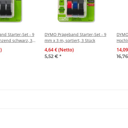
d Starter-Set - 9
DYMO Prägeband Starter-Set - 9
DYMO 
nzend schwarz, 3
mm x 3 m, sortiert, 3 Stück
Hochl
lamin
)
4,64 € (Netto)
14,09
perma
5,52 €
*
16,7
schwa