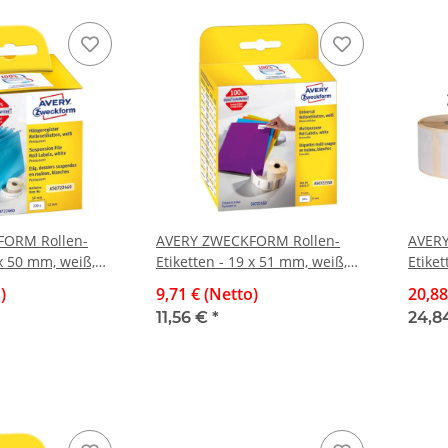
ORM Rollen-
AVERY ZWECKFORM Rollen-
AVERY
 x 50 mm, weiß,
Etiketten - 19 x 51 mm, weiß,
Etiket
0 Etiketten
ablösbar, 500 Etiketten
ablösb
)
9,71 € (Netto)
20,88
11,56 €
*
24,8