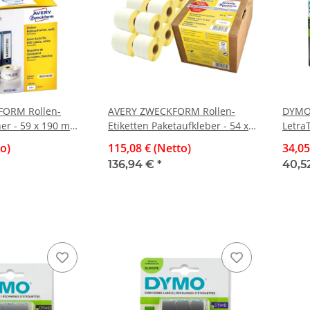
ORM Rollen-
AVERY ZWECKFORM Rollen-
DYMO 
ner - 59 x 190 mm,
Etiketten Paketaufkleber - 54 x
Letra
nt, 110 Etiketten
101 mm, weiß, permanent, 12
Besch
to)
115,08 € (Netto)
34,05
Rollen/2.640 Etiketten
Therm
136,94 €
*
40,5
schwa