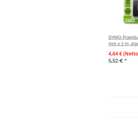
DYMO Prägeban
mm x 3 m, glä
Stück
4,64 € (Netto
5,52 €
*