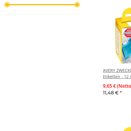
AVERY ZWECKF
Etiketten - 12
permanent, 22
9,65 € (Netto
11,48 €
*