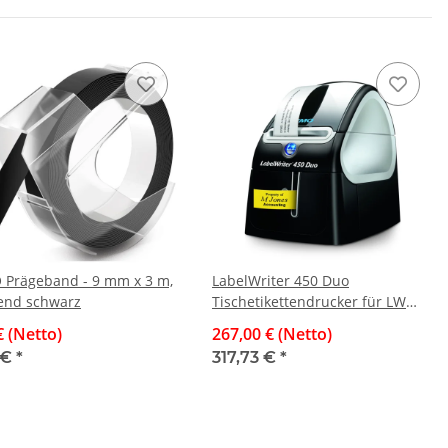
Prägeband - 9 mm x 3 m,
LabelWriter 450 Duo
end schwarz
Tischetikettendrucker für LW
Etiketten und DYMO D1 Bänder
€ (Netto)
267,00 € (Netto)
 €
*
317,73 €
*