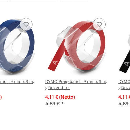
nd - 9 mm x 3 m,
DYMO Prägeband - 9 mm x 3 m,
DYMO 
glänzend rot
glänz
)
4,11 € (Netto)
4,11 
4,89 €
*
4,89