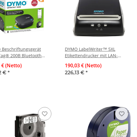
Beschriftungsgerät
DYMO LabelWriter™ 5XL
Tag® 200B Bluetooth
Etikettendrucker mit LAN-
riftungsgerät,-
Anschluss
 € (Netto)
190,03 € (Netto)
odirektdruck,
2 €
*
226,13 €
*
rz/silber