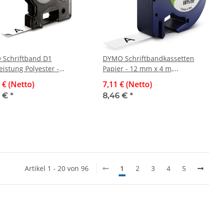
Schriftband D1
DYMO Schriftbandkassetten
eistung Polyester -
Papier - 12 mm x 4 m,
iert, 5,5 m x 12 mm,
schwarz/weiß
 € (Netto)
7,11 € (Netto)
nent haftend,
6 €
*
8,46 €
*
rz/weiß
Artikel 1 - 20 von 96
1
2
3
4
5