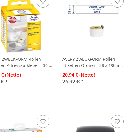
 ZWECKFORM Rollen-
AVERY ZWECKFORM Rollen-
ten Adressaufkleber - 36 x
Etiketten Ordner - 38 x 190 mm,
, weiß, permanent, 2
weiß, permanent, 110 Etiketten
 € (Netto)
20,94 € (Netto)
n/520 Etiketten
8 €
*
24,92 €
*