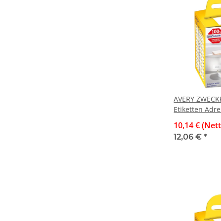
AVERY ZWECKF
Etiketten Adre
89 mm, weiß, 
10,14 € (Net
Rollen/260 Eti
12,06 €
*