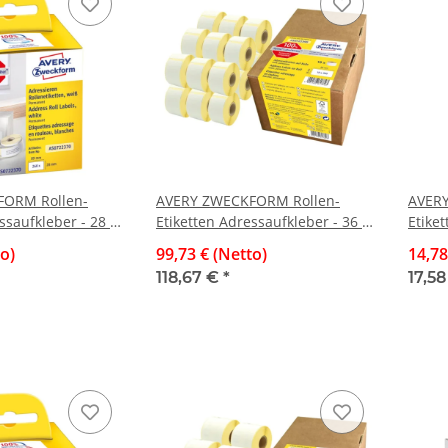
ORM Rollen-
AVERY ZWECKFORM Rollen-
AVERY
ssaufkleber - 28 x
Etiketten Adressaufkleber - 36 x
Etiket
permanent, 2
89 mm, weiß, permanent, 18
89 mm
to)
99,73 € (Netto)
14,78
ketten
Rollen/4.680 Etiketten
Rolle
118,67 €
*
17,5