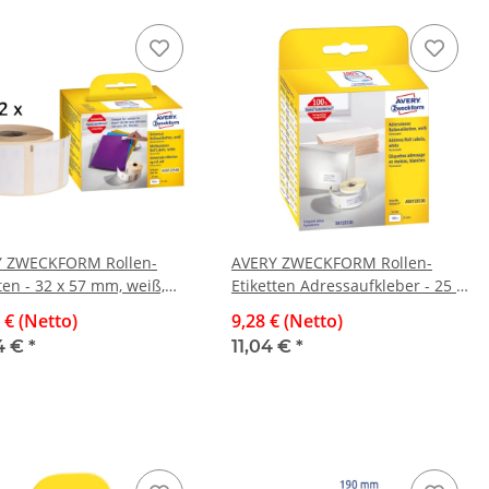
 ZWECKFORM Rollen-
AVERY ZWECKFORM Rollen-
ten - 32 x 57 mm, weiß,
Etiketten Adressaufkleber - 25 x
ar, 1.000 Etiketten
54 mm, weiß, permanent, 500
 € (Netto)
9,28 € (Netto)
Etiketten
4 €
*
11,04 €
*