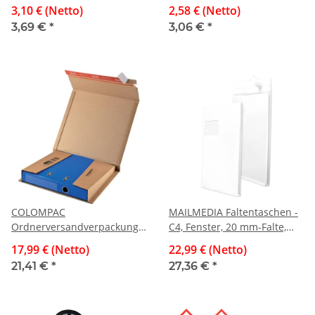
steuerlicher km-Nachweis,
vorgelocht, 50 Blatt, weiß
3,10 € (Netto)
2,58 € (Netto)
40 Blatt, weiß
3,69 €
*
3,06 €
*
COLOMPAC
MAILMEDIA Faltentaschen -
Ordnerversandverpackung
C4, Fenster, 20 mm-Falte,
050.01. 20 Stück
Klotzboden, haftklebend,
17,99 € (Netto)
22,99 € (Netto)
320x290x35-80 mm, braun,
120 g/qm, weiß, 100 Stück
21,41 €
*
27,36 €
*