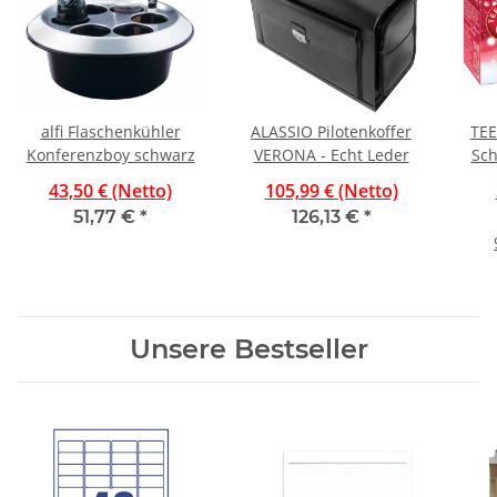
alfi Flaschenkühler
ALASSIO Pilotenkoffer
TEE
Konferenzboy schwarz
VERONA - Echt Leder
Sch
43,50 € (Netto)
105,99 € (Netto)
51,77 €
*
126,13 €
*
Unsere Bestseller