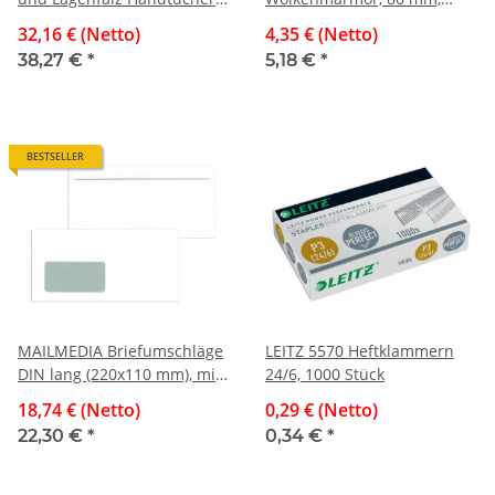
weiß
schwarz
32,16 € (Netto)
4,35 € (Netto)
38,27 €
*
5,18 €
*
BESTSELLER
MAILMEDIA Briefumschläge
LEITZ 5570 Heftklammern
DIN lang (220x110 mm), mit
24/6, 1000 Stück
Fenster, selbstklebend, 72
18,74 € (Netto)
0,29 € (Netto)
g/qm, 1.000 Stück
22,30 €
*
0,34 €
*