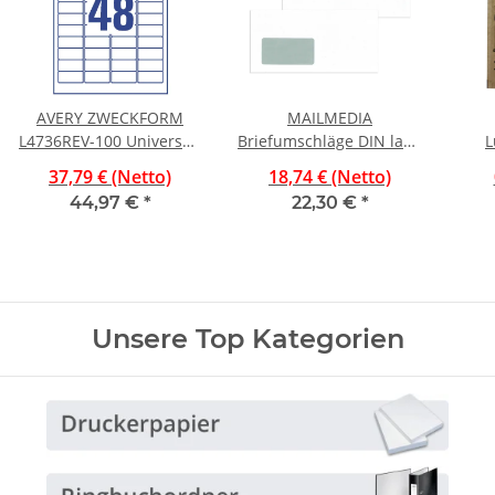
AVERY ZWECKFORM
MAILMEDIA
L4736REV-100 Universal-
Briefumschläge DIN lang
L
Etiketten - 45,7 x 21,2
(220x110 mm), mit
37,79 € (Netto)
18,74 € (Netto)
mm, weiß, 4.800
Fenster, selbstklebend,
44,97 €
*
22,30 €
*
Etiketten,
72 g/qm, 1.000 Stück
wiederablösbar
Unsere Top Kategorien