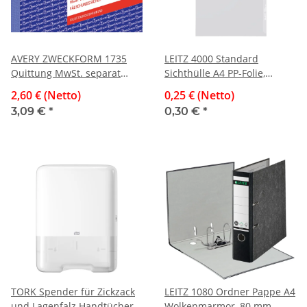
AVERY ZWECKFORM 1735
LEITZ 4000 Standard
Quittung MwSt. separat
Sichthülle A4 PP-Folie,
ausgewiesen, DIN A6 quer,
genarbt, farblos, 0,13 mm
2,60 € (Netto)
0,25 € (Netto)
fälschungssicher, 2 x 40
3,09 €
*
0,30 €
*
Blatt, weiß, gelb
TORK Spender für Zickzack
LEITZ 1080 Ordner Pappe A4
und Lagenfalz Handtücher -
Wolkenmarmor, 80 mm,