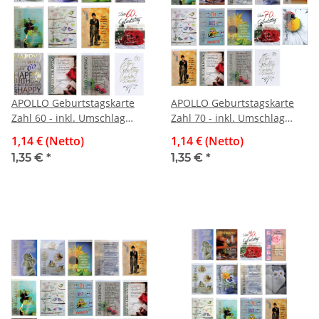
APOLLO Geburtstagskarte
APOLLO Geburtstagskarte
Zahl 60 - inkl. Umschlag
Zahl 70 - inkl. Umschlag
sortiert
sortiert
1,14 € (Netto)
1,14 € (Netto)
1,35 €
*
1,35 €
*