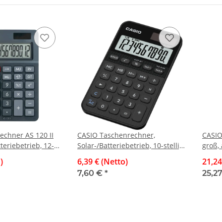
chner AS 120 II
CASIO Taschenrechner,
CASIO
tteriebetrieb, 12-
Solar-/Batteriebetrieb, 10-stellig,
groß,
play, schwarz
schwarz
herges
)
6,39 € (Netto)
21,24
7,60 €
*
25,2