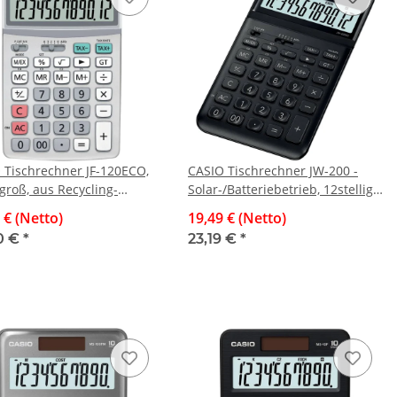
 Tischrechner JF-120ECO,
CASIO Tischrechner JW-200 -
groß, aus Recycling-
Solar-/Batteriebetrieb, 12stellig,
alien hergestellt,
LC-Display, schwarz
 € (Netto)
19,49 € (Netto)
/Batterie
0 €
*
23,19 €
*