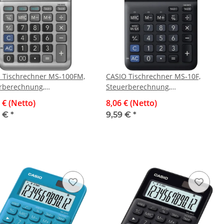
 Tischrechner MS-100FM,
CASIO Tischrechner MS-10F,
rberechnung,
Steuerberechnung,
nberechnung, 12-stellig,
Währungsumrechnung, 10-
 € (Netto)
8,06 € (Netto)
Alumimium-Front
stellig
4 €
*
9,59 €
*