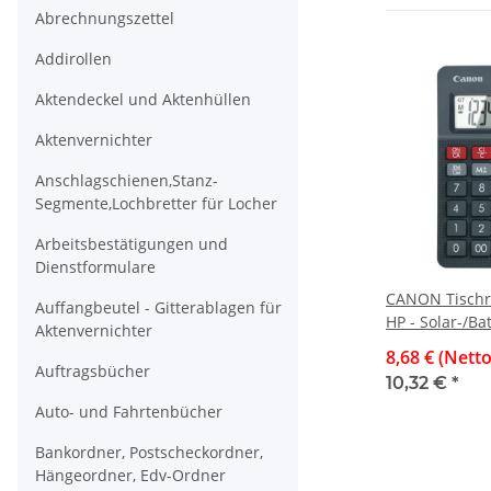
Abrechnungszettel
Addirollen
Aktendeckel und Aktenhüllen
Aktenvernichter
Anschlagschienen,Stanz-
Segmente,Lochbretter für Locher
Arbeitsbestätigungen und
Dienstformulare
CANON Tischre
Auffangbeutel - Gitterablagen für
HP - Solar-/Ba
Aktenvernichter
stellig, LC-Dis
8,68 € (Netto
Auftragsbücher
10,32 €
*
Auto- und Fahrtenbücher
Bankordner, Postscheckordner,
Hängeordner, Edv-Ordner