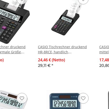
echner druckend
CASIO Tischrechner druckend
CASIO
ormale Größe,
HR-8RCE, handlich,
mittel
betrieb, viele
Batterie-/Netzbetrieb
Materi
to)
24,46 € (Netto)
17,48
Solar-
29,11 €
*
20,8