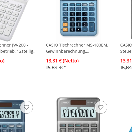
chner JW-200 -
CASIO Tischrechner MS-100EM,
CASIO
betrieb, 12stellig,
Gewinnberechnung,
Steue
iß
Währungsumrechnung, 10-
Gewin
to)
13,31 € (Netto)
13,31
stellig, edle Alumimium-Front
edle 
15,84 €
*
15,8