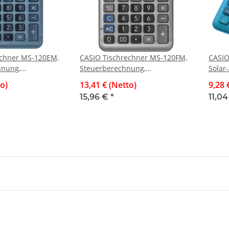
echner MS-120EM,
CASIO Tischrechner MS-120FM,
CASIO
nung,
Steuerberechnung,
Solar-
chnung, 12-
Gewinnberechnung, 12-stellig,
LC-Di
to)
13,41 € (Netto)
9,28 
Alumimium-Front
edle Alumimium-Front
15,96 €
*
11,0