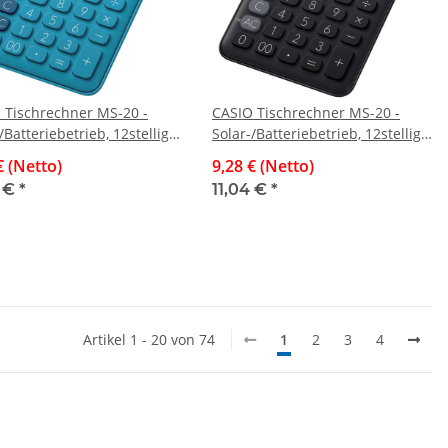
 Tischrechner MS-20 -
CASIO Tischrechner MS-20 -
/Batteriebetrieb, 12stellig,
Solar-/Batteriebetrieb, 12stellig,
splay, blau
LC-Display, schwarz
€ (Netto)
9,28 € (Netto)
4 €
*
11,04 €
*
Artikel 1 - 20 von 74
1
2
3
4