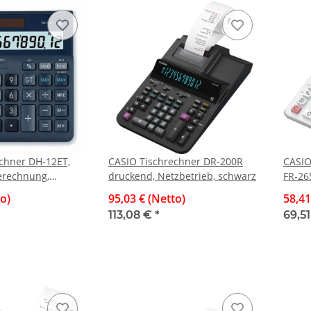
chner DH-12ET,
CASIO Tischrechner DR-200R
CASIO
erechnung,
druckend, Netzbetrieb, schwarz
FR-26
chnung, 12-
Netzb
to)
95,03 € (Netto)
58,41
113,08 €
*
69,5