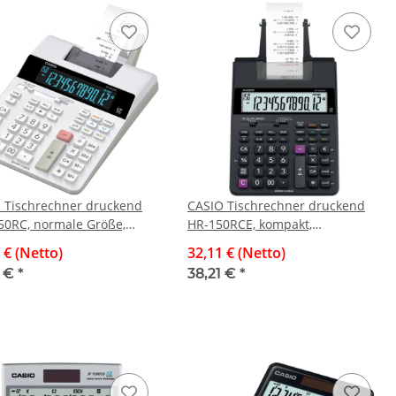
 Tischrechner druckend
CASIO Tischrechner druckend
50RC, normale Größe,
HR-150RCE, kompakt,
etrieb, viele Funktionen
Batterie-/Netzbetrieb, viele
 € (Netto)
32,11 € (Netto)
Funktionen
1 €
*
38,21 €
*