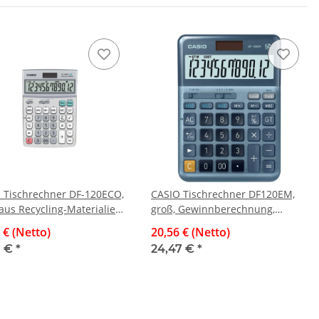
 Tischrechner DF-120ECO,
CASIO Tischrechner DF120EM,
 aus Recycling-Materialien
groß, Gewinnberechnung,
tellt, Solar-/Batterie
Währungsumrechnung, 12-
 € (Netto)
20,56 € (Netto)
stellig, edle Alumimium-Front
7 €
*
24,47 €
*