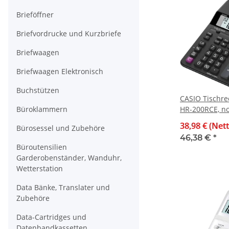
Brieföffner
Briefvordrucke und Kurzbriefe
Briefwaagen
Briefwaagen Elektronisch
Buchstützen
CASIO Tischr
Büroklammern
HR-200RCE, n
Batterie-/Netz
38,98 € (Net
Bürosessel und Zubehöre
Funktionen
46,38 €
*
Büroutensilien
Garderobenständer, Wanduhr,
Wetterstation
Data Bänke, Translater und
Zubehöre
Data-Cartridges und
Datenbandkassetten