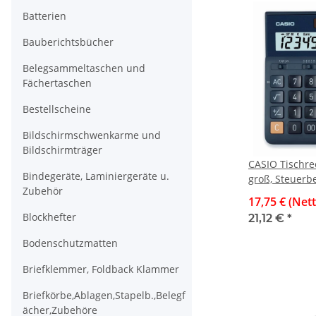
Batterien
Bauberichtsbücher
Belegsammeltaschen und
Fächertaschen
Bestellscheine
Bildschirmschwenkarme und
Bildschirmträger
CASIO Tischre
Bindegeräte, Laminiergeräte u.
groß, Steuerb
Zubehör
Währungsumre
17,75 € (Net
stellig
Blockhefter
21,12 €
*
Bodenschutzmatten
Briefklemmer, Foldback Klammer
Briefkörbe,Ablagen,Stapelb.,Belegf
ächer,Zubehöre