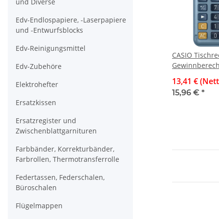
und Diverse
Edv-Endlospapiere, -Laserpapiere
und -Entwurfsblocks
Edv-Reinigungsmittel
CASIO Tischr
Gewinnberech
Edv-Zubehöre
Währungsumre
13,41 € (Net
Elektrohefter
stellig, edle 
15,96 €
*
Ersatzkissen
Ersatzregister und
Zwischenblattgarnituren
Farbbänder, Korrekturbänder,
Farbrollen, Thermotransferrolle
Federtassen, Federschalen,
Büroschalen
Flügelmappen