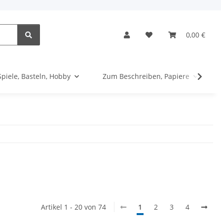
0,00 €
Spiele, Basteln, Hobby
Zum Beschreiben, Papiere
Artikel 1 - 20 von 74
1
2
3
4