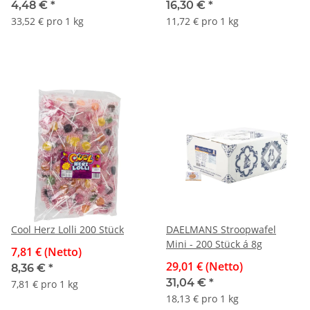
4,48 €
*
16,30 €
*
33,52 € pro 1 kg
11,72 € pro 1 kg
Cool Herz Lolli 200 Stück
DAELMANS Stroopwafel
Mini - 200 Stück á 8g
7,81 € (Netto)
29,01 € (Netto)
8,36 €
*
31,04 €
*
7,81 € pro 1 kg
18,13 € pro 1 kg