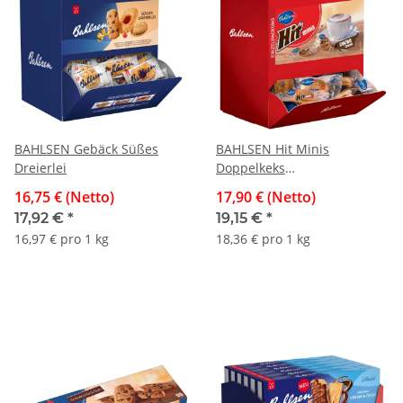
BAHLSEN Gebäck Süßes
BAHLSEN Hit Minis
Dreierlei
Doppelkeks
Thekendispenser 975g
16,75 € (Netto)
17,90 € (Netto)
17,92 €
*
19,15 €
*
16,97 € pro 1 kg
18,36 € pro 1 kg