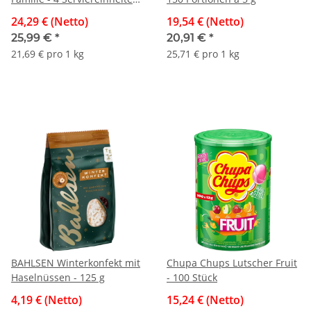
à 280 g
24,29 € (Netto)
19,54 € (Netto)
25,99 €
*
20,91 €
*
21,69 € pro 1 kg
25,71 € pro 1 kg
BAHLSEN Winterkonfekt mit
Chupa Chups Lutscher Fruit
Haselnüssen - 125 g
- 100 Stück
4,19 € (Netto)
15,24 € (Netto)