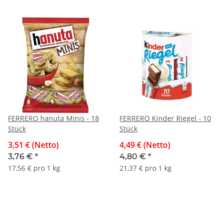
FERRERO hanuta Minis - 18
FERRERO Kinder Riegel - 10
Stück
Stück
3,51 € (Netto)
4,49 € (Netto)
3,76 €
*
4,80 €
*
17,56 € pro 1 kg
21,37 € pro 1 kg