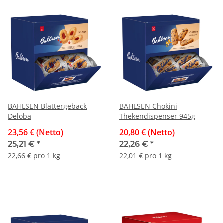
BAHLSEN Blättergebäck
BAHLSEN Chokini
Deloba
Thekendispenser 945g
23,56 € (Netto)
20,80 € (Netto)
25,21 €
*
22,26 €
*
22,66 € pro 1 kg
22,01 € pro 1 kg