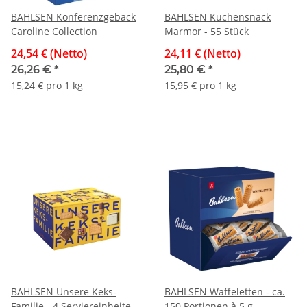
BAHLSEN Konferenzgebäck
BAHLSEN Kuchensnack
Caroline Collection
Marmor - 55 Stück
24,54 € (Netto)
24,11 € (Netto)
26,26 €
*
25,80 €
*
15,24 € pro 1 kg
15,95 € pro 1 kg
BAHLSEN Unsere Keks-
BAHLSEN Waffeletten - ca.
Familie - 4 Serviereinheiten
150 Portionen à 5 g