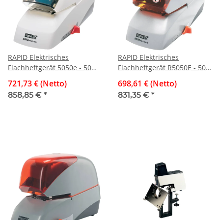
RAPID Elektrisches
RAPID Elektrisches
Flachheftgerät 5050e - 50
Flachheftgerät R5050E - 50
Blatt, weiß/grau
Blatt, silber/orange
721,73 € (Netto)
698,61 € (Netto)
858,85 €
*
831,35 €
*