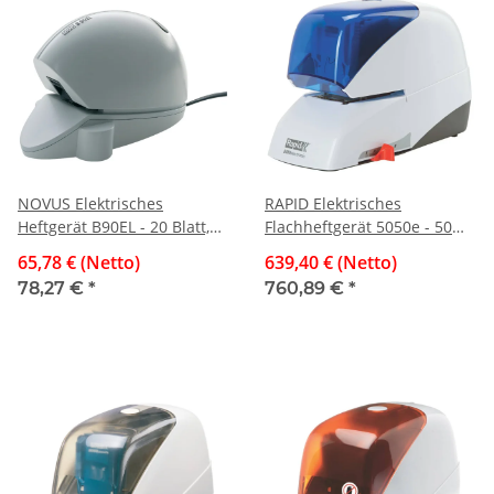
NOVUS Elektrisches
RAPID Elektrisches
Heftgerät B90EL - 20 Blatt,
Flachheftgerät 5050e - 50
10 mm Einlegetiefe, grau
Blatt, weiß/blau
65,78 € (Netto)
639,40 € (Netto)
78,27 €
*
760,89 €
*