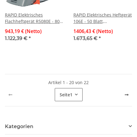
RAPID Elektrisches
RAPID Elektrisches Heftgerät
Flachheftgerät R5080E - 80
106E - 50 Blatt,
Blatt, silber/orange
Heftklammertyp 66,
943,19 € (Netto)
1406,43 € (Netto)
schwarz/weiß
1.122,39 €
*
1.673,65 €
*
Artikel 1 - 20 von 22
Seite
1
Kategorien